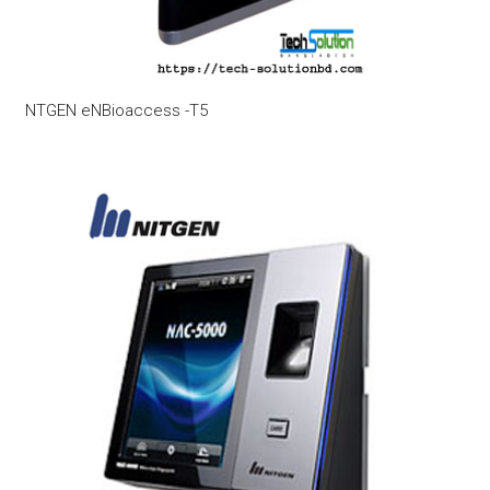
NTGEN eNBioaccess -T5